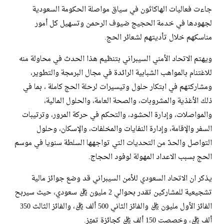
جاءت فعاليات الهاكاثون في سياق مواصلة الحكومة السعودية
لجهودها في خدمة الحجيج ضيوف الرحمن وتسهيل كل أمور
مناسكهم خلال تأديتهم لشعائر الحج.
ويهتم الاتحاد الأمني السيبراني بتنظيم هذا الحدث في محاولة منه
للاغتنام بالمواهب الشبابية الرائدة في مجال البرمجة والتطوير،
ومشاركتهم في ابتكار حلول وتيسيرات لرحلة الحج كاملة ، بما في
ذلك الأغذية والمشروبات، والصحة العامة، والحلول المالية،
والمواصلات، وإدارة الحشود، والتحكم في حركة المرور، وترتيبات
السفر والإقامة، وإدارة النفايات والمخلفات، والإسكان، وحلول
التواصل والحدّ من التحديات التي تواجهها السلطة سنويا في موسم
الحج بسبب الاعداد المهولة لوفود الحجاج.
يذكر ان الاتحاد السعودي للأمن السيبراني قد وضع جوائز مالية
تشجيعية للمشاركين تقدر بحوالي 2 مليون ريال سعودي، حيث سيربح
الفائز الأول مليون ريال والفائز الثاني 500 ألف ريال، والفائز الثالث 350
ألف ريال، وخصصت 150 ألف ريال كجائزة تميّز.