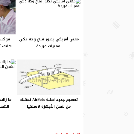
مغني أمريكي يطور قناع وجه ذكي
فوكسك
بمميزات فريدة
هاتف آيفون 8 خلا
تصميم جديد لعلبة AirPods تمكنك
ما زال
من شحن الأجهزة لاسلكيا
الشحن