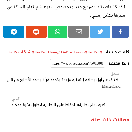
الفترة الماضية بالتصريح عنه، وبخصوص سعرها فلم تعلن الشركة عن
سعرها بشكل رسمي.
كلمات دليلية
GoPro
GoPro Fusion
GoPro Omni
شركة GoPro
رابط مختصر
السابق
الكشف عن أول بطاقة إئتمانية مزودة بخدمة قرأة بصمة الأصابع من قبل
MasterCard
التالي
تعرف على طريقة الحفاظ على البطارية لأطول فترة ممكنة
مقالات ذات صلة