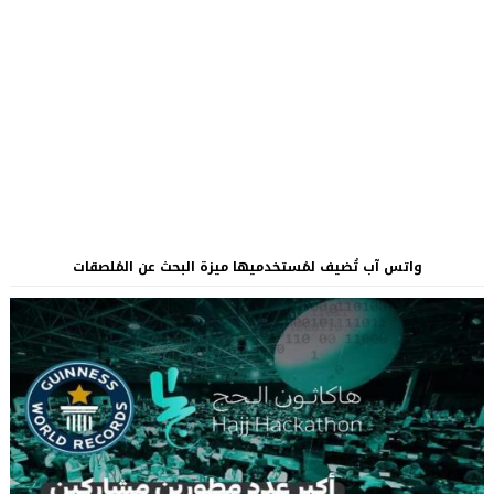
واتس آب تُضيف لمُستخدميها ميزة البحث عن المُلصقات