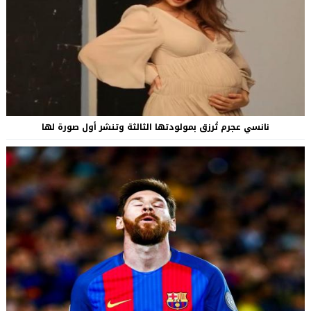
نانسي عجرم تُرزق بمولودتها الثالثة وتنشر أول صورة لها