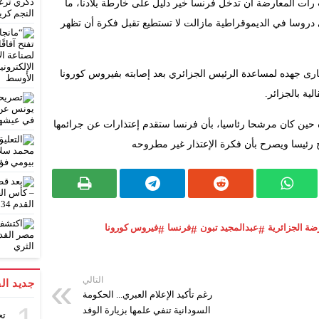
أت المعارضة أن تدخل فرنسا خير دليل على خارطة بلادنا، ما
 دروسا في الديموقراطية مازالت لا تستطيع تقبل فكرة أن تظهر
ى جهده لمساعدة الرئيس الجزائري بعد إصابته بفيروس كورونا
ية بالجزائر.
ين كان مرشحا رئاسيا، بأن فرنسا ستقدم إعتذارات عن جرائمها
ح رئيسا ويصرح بأن فكرة الإعتذار غير مطروحه
ضة الجزائرية
عبدالمجيد تبون
فرنسا
فيروس كورونا
التالي
جديد ال
رغم تأكيد الإعلام العبري... الحكومة
السودانية تنفي علمها بزيارة الوفد