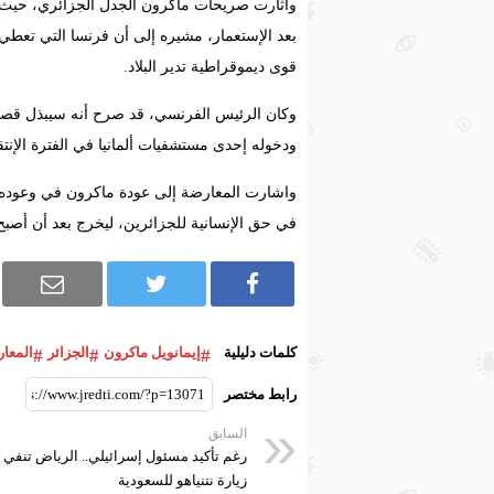
واثارت صريحات ماكرون الجدل الجزائري، حيث ر
بعد الإستعمار، مشيره إلى أن فرنسا التي تعطي
قوى ديموقراطية تدير البلاد.
وكان الرئيس الفرنسي، قد صرح أنه سيبذل قصار
ودخوله إحدى مستشفيات ألمانيا في الفترة الإنتقال
واشارت المعارضة إلى عودة ماكرون في وعوده ح
في حق الإنسانية للجزائرين، ليخرج بعد أن أصب
كلمات دليلية
إيمانويل ماكرون
الجزائر
المعار
رابط مختصر
السابق
رغم تأكيد مسئول إسرائيلي.. الرياض تنفي
زيارة نتنياهو للسعودية