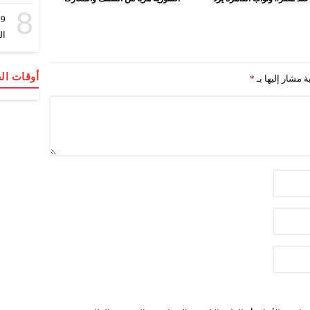
8
9
ال
أوقات الص
ة مشار إليها بـ
*