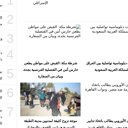
1
الإسرائلي
بس
2
حا
3
وص
4
دا
ذل
دبلوماسية تواصلية بين العراق
شرطة مكة: القبض على مواطن يطعن
5
لمملكة العربية السعودية
حارس أمن في القنصلية الفرنسية بجدة،
تف
وبيان من السفارة
ال
6
ال
ال
7
تط
دا
 الأوروبي يطالب باتخاذ تدابير
موجة نزوح كثيفة لمدنيين مدينة الطبقة
ال
ضد مصر.. ونواب القاهرة يرد
السورية هربا من القصف والمعارك