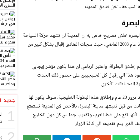
السياحة داخل فنادق المدينة.
لبصرة
لبصرة خلال تصريح خاص به ان المدينة لن تشهد حركة السياحة
ونسبة إنشغال واكتمال الفنادق بذلك الشكل منذ عام 2003 الماضي، حيث سجلت الفنادق إقبال بشكل كبير من
م إطلاق البطولة، واعتبر الرباعي ان هذا يكون مؤشر إيجابي
عود هذا الي إقبال كل الخليجيين على حضور ذلك الحدث
رة المحافظات الأخرى.
وأضاف إلي حديثه ان رجوع حركة السياحة بعد مرور 20 عام وإطلاق هذه البطولة الخليجية، سوف يكون لها
جديد ا
كانت من قبل تعيشها مدينة البصرة، بالأخص لان المدينة تستمتع
1
ا، لأنها تقع على شط العرب وتقترب جدا من كل دول الخليج
حا
ف الذي يتم تقديمه الي كافة الزوار.
2
وص