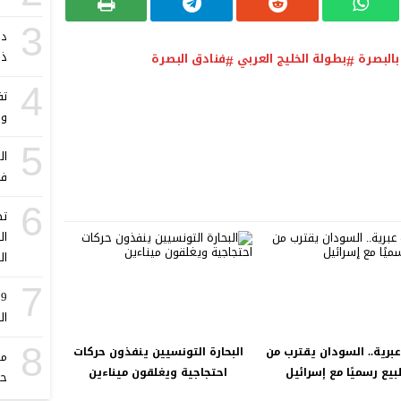
3
دا
ذل
بالبصرة
بطولة الخليج العربي
فنادق البصرة
4
تف
وا
5
ال
في
6
تط
ال
ال
7
9
ال
8
برية.. السودان يقترب من
البحارة التونسيين ينفذون حركات
مل
بيع رسميًا مع إسرائيل
احتجاجية ويغلقون ميناءين
حم