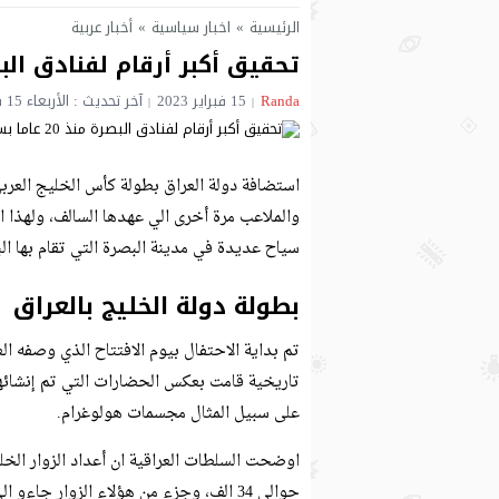
الرئيسية
»
اخبار سياسية
»
أخبار عربية
تحقيق أكبر أرقام لفنادق البصرة منذ 20 عاما بسبب
Randa
15 فبراير 2023
آخر تحديث : الأربعاء 15 فبراير 2023 - 9:54 مساءً
والملاعب مرة أخرى الي عهدها السالف، ولهذا 
سياح عديدة في مدينة البصرة التي تقام بها الب
بطولة دولة الخليج بالعراق
تم بداية الاحتفال بيوم الافتتاح الذي وصفه ا
تاريخية قامت بعكس الحضارات التي تم إنشائه
على سبيل المثال مجسمات هولوغرام.
اوضحت السلطات العراقية ان أعداد الزوار الخل
حوالي 34 الف، وجزء من هؤلاء الزوار جاء