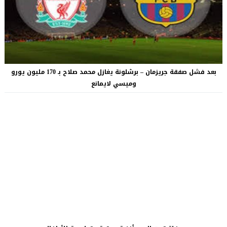
بعد فشل صفقة جريزمان – برشلونة يغازل محمد صلاح بـ 170 مليون يورو
وميسي لايمانع