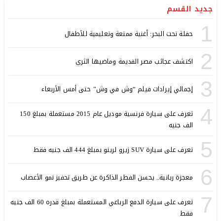
جديد القسم
1
حفلة تحت البحر: أغنية ممتعة وتعليمية للأطفال
2
اكتشف عجائب مصر القديمة وماضيها الثري
3
إجمالي إيرادات فيلم “وش في وش” حتى أمس الأربعاء
4
تعرف على سيارة فرنسية موديل عام 2015 مستعملة بمبلغ 150
الف جنيه
5
تعرف على سيارة SUV زيرو لرينو بمبلغ 444 الف جنيه فقط
6
معجزة ربانية.. يحسن الفطر الذاكرة عن طريق تحفيز نمو الأعصاب
7
تعرف على سيارة الدفع الرباعي المستعملة بمبلغ قدره 60 الف جنيه
فقط