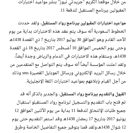
من خلال موقعنا الكريم “جريدتي نيوز” بنشر مواعيد اختبارات
المقبولين ببرنامج المستقبل للدفعة 11.
، ولقد حددت
مواعيد اختبارات المقبولين ببرنامج رواد المستقبل
الخطوط السعودية أنه سوف يتم عقد هذه الاختبارات بداية من يوم
الأحد القادم وهو الموافق 30 يوليو 2017 بتاريخ 7 ذي القعدة 1438هـ
وحتى يوم الخميس الموافق 10 أغسطس 2017 بتاريخ 18 ذي القعدة
1438هـ، وستقام هذه الاختبارات في الدمام والرياض وجدة أيضاً،
ولقد اعلنت المؤسسة أيضاً أنه سوف يتم التواصل مع المتقدمين من
خلال رسائل البريد الإلكتروني ورسائل الموبايل القصيرة sms وذلك
من أجل القيام بإبلاغهم بمواعيد اختبارات اللغة الإنجليزية.
، والجدير بالذكر أنه قد
القبول والتقديم ببرنامج رواد المستقبل
تم فتح باب التقديم والتسجيل لبرنامج رواد المستقبلو استقبال
جميع طلبات الإلتحاق للدفعة 11 بداية من يوم الأثنين الموافق 12
يونيو 2017 بتاريخ 17 رمضان 1438هـ وقد استمر التقديم حتى يوم
12 شوال 1438هـ،ولقد قمنا بتوفير جميع التفاصيل الخاصة وطرق