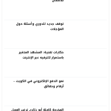
للأطفال
توقف جديد للدوري وأسئلة حول
المؤجلات
حكايات تقنية: المشهد المتغير
باستمرار للترفيه عبر الإنترنت
نمو الدفع الإلكتروني في الكويت –
أرقام وحقائق
المخرجة كاملة أبو ذكري ترغب العمل