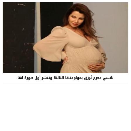
نانسي عجرم تُرزق بمولودتها الثالثة وتنشر أول صورة لها