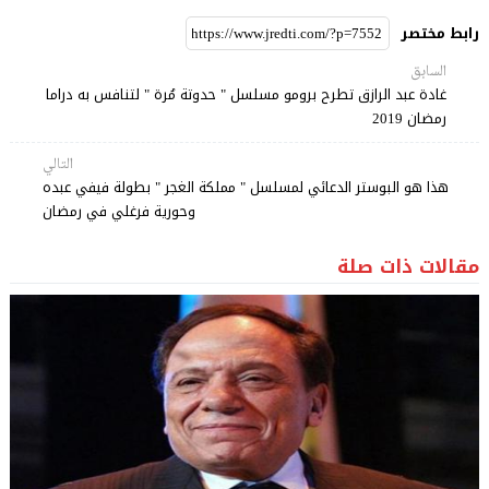
رابط مختصر
السابق
غادة عبد الرازق تطرح برومو مسلسل " حدوتة مُرة " لتنافس به دراما
رمضان 2019
التالي
هذا هو البوستر الدعائي لمسلسل " مملكة الغجر " بطولة فيفي عبده
وحورية فرغلي في رمضان
مقالات ذات صلة