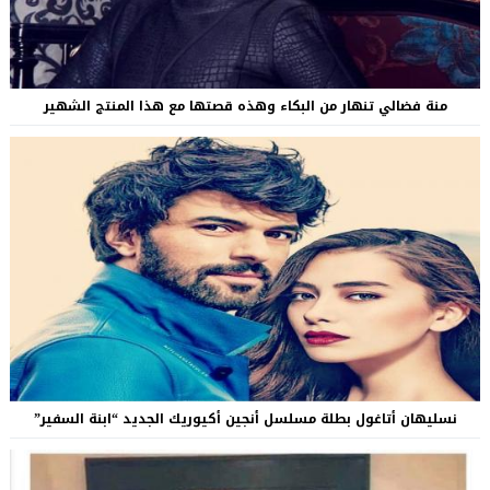
منة فضالي تنهار من البكاء وهذه قصتها مع هذا المنتج الشهير
نسليهان أتاغول بطلة مسلسل أنجين أكيوريك الجديد “ابنة السفير”