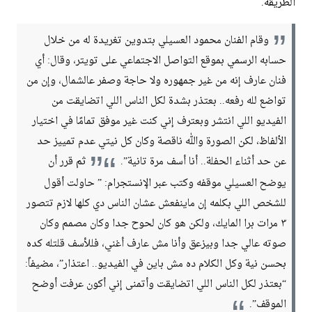
الطريقة.
وقام الفنان محمود العسيلي بتدوين تغريدة له من خلال
حسابه الرسمي بموقع التواصل الاجتماعي على تويتر، وقال: أي
فنان عارف إنه من غير جمهوره ولا حاجة وصفر عالشمال، وإن من
تواضع لله رفعه.. بعتذر بشدة لكل الناس اللي اتضايقت من
الفيديو اللي انتشر وبعترف إني كنت غير موفق تمامًا في اختيار
الألفاظ، لكن الصورة والله ناقصة وكان كل نيتي عدم تمييز حد
عن حد أثناء الحفلة.. أنا أسف مرة تانية”.
ثم قرر أن
يوضح العسيلي موقفه وكتب عبر الإنستجرام: ” حاولت أقول
للشخص اللي بكلمه إن ماينفعش عشان الناس دي كلها لازم تتصور
٣ مرات برا المايك، ولكن هو كان لحوح جدا وكان مصمم وكان
صوته عالي جدا وبيزعق وأنا مش عارف أغني، فللأسف قلتله كده
بحسن نية وكل الكلام ده مش باين في الفيديو.. اعتذار”، مضيفاً:
“بعتذر لكل الناس اللي اتضايقت وأتمنى إني أكون عرفت أوضح
الموقف”.