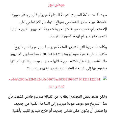
حيث قامت ملكة المسرح النجمة اللبنانية ميريام فارس بنشر صورة
غامضة عبر حسابها الشخصي بموقع التواصل الاجتماعي على
الإنستجرام، تسببت من خلالها حيرة شديدة للجمهور الذين حاولوا
تفسير نشر ميريام لهذه الصورة الغريبة.
وكانت الصورة التي نشرتها الفنانة ميريام فارس عبارة عن تاريخ
مكتوب على خلفية سوداء وهو “12-12-2018″، مما تساءل الجمهور
ماذا تقصد بها؟ هل تكشف من خلالها حملها وموعد ولادتها، أم أنها
ستعود بها إلى الساحة الفنية بعد غيابها لشهور عديدة؟.
ولكن هناك بعض المصادر المقربة من الفنانة ميريام فارس كشفت بأن
هذا التاريخ هو موعد عودة ميريام إلى الساحة الفنية من جديد،
واحتمال أن يكون حفل غنائي جديد، أو طرح فيديو كليب بأغنية