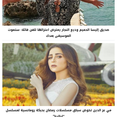
صديق إليسا الحميم وديع النجار يعترض اعتزالها للفن قائلا: ستموت
الموسيقى بعدك
مي عز الدين تخوض سباق مسلسلات رمضان بحبكة رومانسية لمسلسل
“ليالينا”