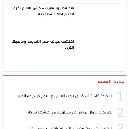
بعد قطر والمغرب – كأس العالم لكرة
القدم 2034 السعودية
اكتشف عجائب مصر القديمة وماضيها
الثري
جديد القسم
1
المخرجة كاملة أبو ذكري ترغب العمل مع النجم كريم عبدالعزيز
2
تصريحات مروان يونس عن مشاركتة في عيشها بفرحة
3
التعليق الاول من محمد سلام بعد هجوم بيومي فؤاد