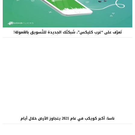
تَعرّف على “عَرب كليكس”، شَبكتُك الجديدة للتّسويق بالعُمولة!
ناسا: أكبر كويكب في عام 2021 يتجاوز الأرض خلال أيام