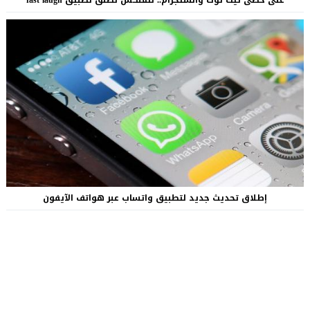
على خطى تيك توك وانستجرام.. نتفلكس تطلق تطبيق fast laugh
إطلاق تحديث جديد لتطبيق واتساب عبر هواتف الآيفون