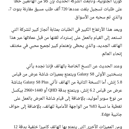
كوريا الجنوبية، وتابعت الشركة الحديث بإن كلا من الهاتفين حظا
على طلبات تسجيل بلغت عددها 720 ألف طلب مسبق مقارنة بنوت 7،
والذي تم سحبه من الأسواق.
ويعد هذا الأرتفاع الكبير في الطلبات بمثابة أنجاز كبير للشركة التي
تستعد إلى القيام بالعمل على إسترداد ثقتها من قبل عملائها عبر هذا
الهاتف الجديد، والذي يحظى بإهتمام كبير لجميع محبي في مختلف
إنحاء العالم.
وعند الحديث عن النسخ الخاصة بالهاتف فإننا نجده يأتي
بنسختين الأولى Galaxy S8 ويتمتع بمميزات شاشة عرض من قياس
5.8 إنش، أما النسخة الثانية من الهاتف تأتي Galaxy S8 Plus بشاشة
عرض من قياس 6.2 إنش، ويتمتع بدقة QHD أو 1440×2960 بيكسل
من نوع سوبر أموليد، بالإضافة إلى قيام شاشة العرض بالعمل على
تغطية ما نسبة 83% من الواجهة الأمامية للهاتف، بالإضافة إلى حواف
جانبية Edge.
ومن المميزات الأخرى التي يتمتع بها الهاتف كاميرا خلفية بدقة 12