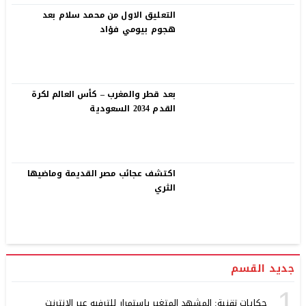
التعليق الاول من محمد سلام بعد
هجوم بيومي فؤاد
بعد قطر والمغرب – كأس العالم لكرة
القدم 2034 السعودية
اكتشف عجائب مصر القديمة وماضيها
الثري
جديد القسم
1
حكايات تقنية: المشهد المتغير باستمرار للترفيه عبر الإنترنت