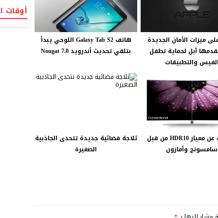
أوقات ا
لى ميزات الأمان الجديدة
هاتف Galaxy Tab S2 اللوحي يبدأ
قدمها آبل لحماية تطفل
بتلقي تحديث أندرويد 7.0 Nougat
لفيس والتطبيقات
الكشف عن معيار HDR10 من قبل
ثلاجة فضائية جديدة تتحدى الجاذبية
سامسونج وأمازون
الصغيرة
ة مشار إليها بـ
*