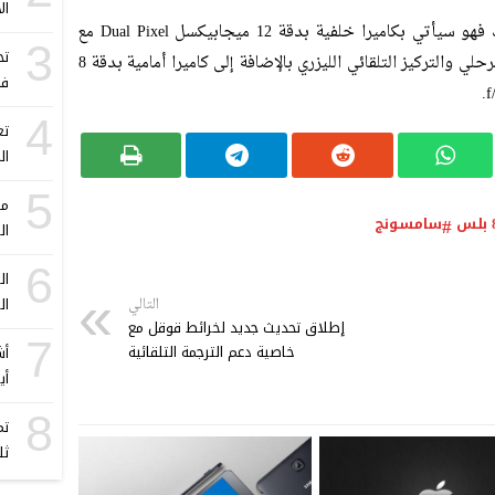
ال
ولا تقف المواصفات الخاصة بالهاتف عند ذلك فهو سيأتي بكاميرا خلفية بدقة 12 ميجابيكسل Dual Pixel مع
3
تح
ميزة OIS وفتحة عدسة f/1.7 وميزة الكشف المرحلي والتركيز التلقائي الليزري بالإضافة إلى كاميرا أمامية بدقة 8
في
4
تع
ال
5
ما
سامسونج
ال
6
ال
التالي
إطلاق تحديث جديد لخرائط قوقل مع
7
خاصية دعم الترجمة التلقائية
أيف
8
ثل