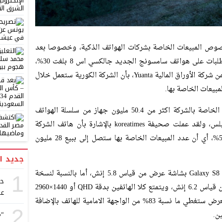
صوص المبيعات الخاصة بشركات الهواتف الذكية، وخصوصا بعد
إعلان شركة سامسونج بشكل رسمي عن أن الطلبات على هواتف سامسونج الجديد جالكسي اس 8 بلغت 30%،
فقد ذهب المحلل لي جي يون والذي يعمل ضمن شركة الأوراق المالية Yuanta، بأن الشركة الكورية ستعمل خلال
بيعات الخاصة بها.
حيث أنه من المتوقع أن تصل عدد المبيعات الخاصة بالشركة اكثر من 50.4 مليون جهاز من سلسلة الهواتف
الخاصة بسامسونج جالكسي اس 8 و اس 8 بلس، ولقد عملت صحيفة koreatimes بالإشارة بأن هاتف الشركة
الكورية الجديد سيتخطي نسبة المبيعات 53.9%، أي أن عدد المبيعات الخاصة بها ستصل إلى ببيع 28 مليون
جديد ا
ومن المتوقع أن يأتي الهاتف بنسختين الأولى Galaxy S8 بشاشة عرض من قياس 5.8 إنش، أما بالنسبة لنسخة
1
حك
الثانية ستأتي Galaxy S8 Plus بشاشة عرض من قياس 6.2 إنش، ويتمتع كلا الهاتفين بدقة QHD أو 1440×2960
عب
بيكسل من نوع سوبر أموليد، كما أن شاشة العرض ستغطي ما نسبة 83% من الواجهة الامامية للهاتف بالإضافة
2
“م