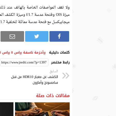
ميجابيكسل مع فتحة عدسة مماثلة للخلفية f/1.7.
كلمات دليلية
أحزمة ناسفة
اس 8
اس 8 بلس
رابط مختصر
السابق
الكشف عن معيار HDR10 من قبل
سامسونج وأمازون
مقالات ذات صلة