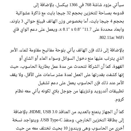
سيأتي مزود شاشة 768 في 1366 بيكسل، بالإضافة إلى
قدومه بمساحة للتخزين بحجم 32 جيجا بايت مع ذاكرة عشوائية
بحجم 4 جيجا بايت، أما بخصوص وزن الهاتف فيبلغ حوالي 3 باوند،
وابعاد محددة على 11.7″ x 8.1″ x 0.8″، ويعمل على دعم الواي فاي
802.11ac WiFi.
بالإضافة إلى ذلك فإن الهاتف يأتي بلوحة مفاتيح مقاومة للماء، الأمر
الذي يترتب عليها منع دخول السوائل وسواء الماء أو الشاي أو
القهوة، كما أن الشركة تتحدث عن مدة عمل بطارية الحاسوب، حيث
إنها كشفت بقدرتها على العمل لمدة عشر ساعات على الأقل، ولا يقف
الأمر عند ذلك فإن الحاسوب يعمل على دعم تشغيل
تطبيقات أندرويد وتنزيلها من جوجل بلاي لكونه يأتي معه نظام
كروم.
كما أن الجهاز يتمتع بالعديد من المنافذ HDMI, USB 3.0، بالإضافة
إلى بطاقة التخزين الخارجي، ومنفذ USB Type-C، ويتواجد نسخة
أخرى من الحاسوب وهي ويندوز 10 بحيث تختلف معه من حيث