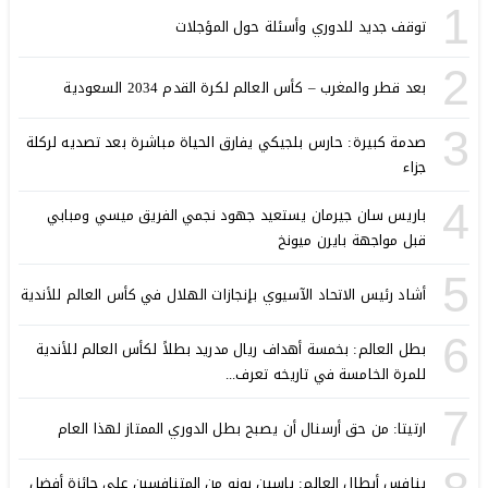
1
توقف جديد للدوري وأسئلة حول المؤجلات
2
بعد قطر والمغرب – كأس العالم لكرة القدم 2034 السعودية
3
صدمة كبيرة: حارس بلجيكي يفارق الحياة مباشرة بعد تصديه لركلة
جزاء
4
باريس سان جيرمان يستعيد جهود نجمي الفريق ميسي ومبابي
قبل مواجهة بايرن ميونخ
5
أشاد رئيس الاتحاد الآسيوي بإنجازات الهلال في كأس العالم للأندية
6
بطل العالم: بخمسة أهداف ريال مدريد بطلاً لكأس العالم للأندية
للمرة الخامسة في تاريخه تعرف...
7
ارتيتا: من حق أرسنال أن يصبح بطل الدوري الممتاز لهذا العام
ينافس أبطال العالم: ياسين بونو من المتنافسين على جائزة أفضل