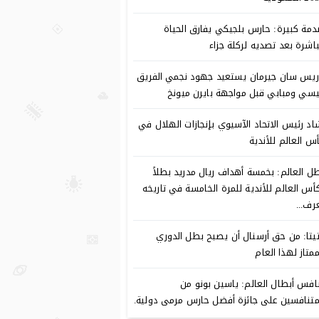
مة كبيرة: حارس بلجيكي يفارق الحياة
اشرة بعد تصديه لركلة جزاء
ريس سان جيرمان يستعيد جهود نجمي الفريق
سي ومبابي قبل مواجهة بايرن ميونخ
اد رئيس الاتحاد الآسيوي بإنجازات الهلال في
س العالم للأندية
ل العالم: بخمسة أهداف ريال مدريد بطلاً
أس العالم للأندية للمرة الخامسة في تاريخه
رف...
تيتا: من حق أرسنال أن يصبح بطل الدوري
ممتاز لهذا العام
افس أبطال العالم: ياسين بونو من
متنافسين على جائزة أفضل حارس مرمى دولية.