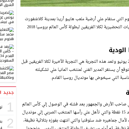
ليوم التي ستقام علي أرضية ملعب هايبو أرينا بمدينة كلاغنفورت
ملعب المنتخب النمساوي، وذلك في أطار المباريات التحضيرية لكلا الفريقين لبطولة كأس العالم بروسيا 2018
 الودية
تقام مباراة النمسا والمانيا الودية اليوم السبت 2 يونيو وتعد هذه التجربة هي التجربة الأخيرة لكلا الفريقين قبل
روسيا 2018، ولذا فمن المتوقع أن يستقر المدير الفني لمنتخب المانيا علي تشكيلته
ناسبة التي سيخوض بها مونديال روسيا القادم.
ة
جديد ا
1
اوي صاحب الأرض والجمهور بعد فشله في الوصول إلي كأس العالم
تو
بعدما جاء في المركز الرابع في مجموعته برصيد 15 نقطة والتي تأهل علي رأسها المنتخب الصربي إلي مونديال
2
أمال جماهيره ضد سلوفنيا والتي انتهت بفوزه بثلاثية نظيفة،
بع
2034
ية نظيفة، ثم أمام مستضيف البطولة المنتخب الروسي ونجحوا