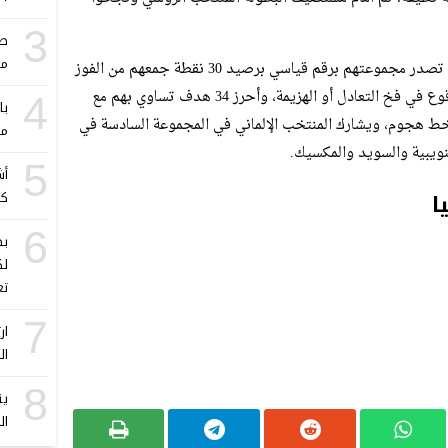
3
صد
مب
أما منتخب المانيا ” الماكينات ” فقد نجحوا في تصدر مجموعتهم برقم قياسي برصيد 30 نقطة جمعهم من الفوز
في جميع مبارياته العشر الذي خاضهم دون الوقوع في فخ التعادل أو الهزيمة، وأحرز 34 هدف تساوي بهم مع
4
با
 هجوم، ويشارك المنتخب الإلماني في المجموعة السادسة في
مي
نويبية والسويد والمكسيك.
5
أش
ا
كأ
6
بط
لك
تع
7
ار
ال
8
ين
ال