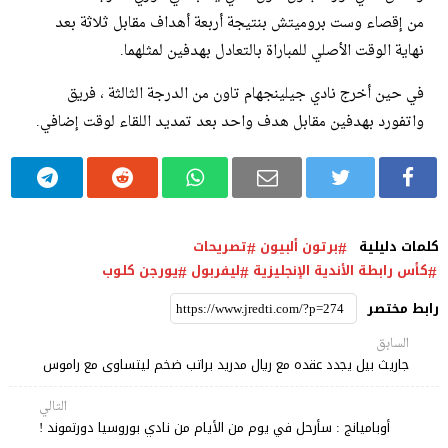
من إقصاء وست بروميتش بنتيجة أربعة أهداف مقابل ثلاثة بعد
نهاية الوقت الأصلي للمباراة بالتعادل بهدفين لمثلهما.
في حين أخرج نادي جيلينجهام تاون من الدرجة الثالثة ، فريق
واتفورد بهدفين مقابل هدف واحد بعد تمديد اللقاء لوقت إضافي.
كلمات دليلية
برتون ألبيون
تصريحات
كأس رابطة الأندية الإنجليزية
ليفربول
يورجن كلوب
رابط مختصر
السابق
جاريث بيل يجدد عقده مع ريال مدريد براتب ضخم ليتساوى مع راموس
التالي
أوباميانج : سأرحل في يوم من الأيام من نادي بوروسيا دورتموند !