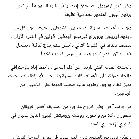
وكان نادي ليفربول ، قد حقق إنتصارا في غاية السهولة أمام نادي
برتون ألبيون المغمور بخماسية نظيفة.
وجاءت أهداف المباراة مقسمة بين الشوطين ، حيث سجل كل من
ديفوك أوريجي وروبرتو فيرمينو الهدفين الأولين في الفترة الأولى ،
ليضيف بعدها في الشوط الثاني دانييل ستوريدج ثنائية ويسجل
لاعب برتون توم نيلور هدفا في مرمى ناديه بالخطأ.
وتحدث المدير الفني للريدز عن أداء الفريق ، واصفا إياه بالإحترافي
والجاد ومؤكدا أن الأهداف كانت مميزة ولا مجال لأي إنتقادات ، حيث
تميز اللقاء بوجود رطوبة عالية صعبت المهمة على اللاعبين من
الجانبين.
من جانب آخر ، وفي خروج مفاجئ من المسابقة أقصى فريقان
مغموران ، كلا من واتفورد ووست بروميتش البيون الذين يلعبان في
الدوري الإنجليزي الممتاز.
وتمكن نادي نورثامبتون تاون الذي يلعب في دوري الدرجة الثالثة ،