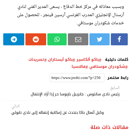
وبسبب معاناته في مركز خط الدفاع ، يسعى المدير الفني لنادي
آرسنال الإنجليزي المدرب الفرنسي آرسين فينجر ، للحصول على
خدمات شكودران موستافي.
كلمات دليلية
باكو ألكاسير
باكو أيستاران
تصريحات
شكودران موستافي
فالنسيا
رابط مختصر
السابق
رئيس نادي سانتوس : جابرييل باربوسا حر إذا أراد الإنتقال
التالي
وكيل أعمال باكا يتحدث عن إمكانية إنتقاله إلى نادي نابولي
مقالات ذات صلة