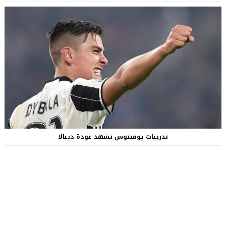
تدريبات يوفنتوس تشهد عودة ديبالا