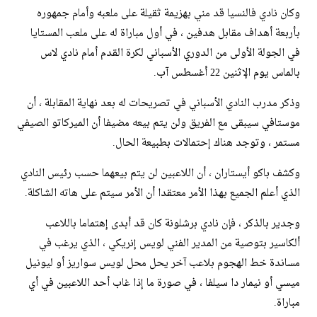
وكان نادي فالنسيا قد مني بهزيمة ثقيلة على ملعبه وأمام جمهوره
بأربعة أهداف مقابل هدفين ، في أول مباراة له على ملعب المستايا
في الجولة الأولى من الدوري الأسباني لكرة القدم أمام نادي لاس
بالماس يوم الإثنين 22 أغسطس آب.
وذكر مدرب النادي الأسباني في تصريحات له بعد نهاية المقابلة ، أن
موستافي سيبقى مع الفريق ولن يتم بيعه مضيفا أن الميركاتو الصيفي
مستمر ، وتوجد هناك إحتمالات بطبيعة الحال.
وكشف باكو أيستاران ، أن اللاعبين لن يتم بيعهما حسب رئيس النادي
الذي أعلم الجميع بهذا الأمر معتقدا أن الأمر سيتم على هاته الشاكلة.
وجدير بالذكر ، فإن نادي برشلونة كان قد أبدى إهتماما باللاعب
ألكاسير بتوصية من المدير الفني لويس إنريكي ، الذي يرغب في
مساندة خط الهجوم بلاعب آخر يحل محل لويس سواريز أو ليونيل
ميسي أو نيمار دا سيلفا ، في صورة ما إذا غاب أحد اللاعبين في أي
مباراة.