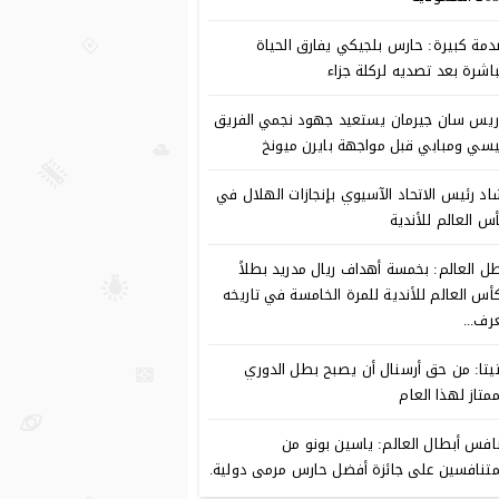
مة كبيرة: حارس بلجيكي يفارق الحياة
اشرة بعد تصديه لركلة جزاء
ريس سان جيرمان يستعيد جهود نجمي الفريق
سي ومبابي قبل مواجهة بايرن ميونخ
اد رئيس الاتحاد الآسيوي بإنجازات الهلال في
س العالم للأندية
ل العالم: بخمسة أهداف ريال مدريد بطلاً
أس العالم للأندية للمرة الخامسة في تاريخه
رف...
تيتا: من حق أرسنال أن يصبح بطل الدوري
ممتاز لهذا العام
افس أبطال العالم: ياسين بونو من
متنافسين على جائزة أفضل حارس مرمى دولية.