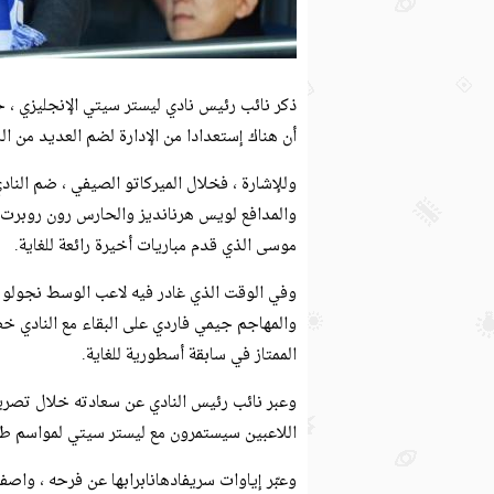
ذكر نائب رئيس نادي ليستر سيتي الإنجليزي ، ح
أن هناك إستعدادا من الإدارة لضم العديد من ال
وللإشارة ، فخلال الميركاتو الصيفي ، ضم النا
والمدافع لويس هرنانديز والحارس رون روبرت
موسى الذي قدم مباريات أخيرة رائعة للغاية.
وفي الوقت الذي غادر فيه لاعب الوسط نجولو ك
والمهاجم جيمي فاردي على البقاء مع النادي خصو
الممتاز في سابقة أسطورية للغاية.
وعبر نائب رئيس النادي عن سعادته خلال تصريح
اللاعبين سيستمرون مع ليستر سيتي لمواسم طو
وعبّر إياوات سريفادهانابرابها عن فرحه ، واصفا 