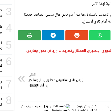
 لهذا الأمر.
3
صد
م الجديد بخسارة مفاجئة أمام نادي هال سيتي الصاعد حديثا
مب
ية أمام نادي آرسنال.
4
با
مي
5
أش
كأ
لدوري الإنجليزي الممتاز
تصريحات
رياض محرز
فاردي
6
بط
لك
تع
التالي
رئيس نادي سانتوس : جابرييل باربوسا حر
7
ار
إذا أراد الإنتقال
ال
8
ين
ال