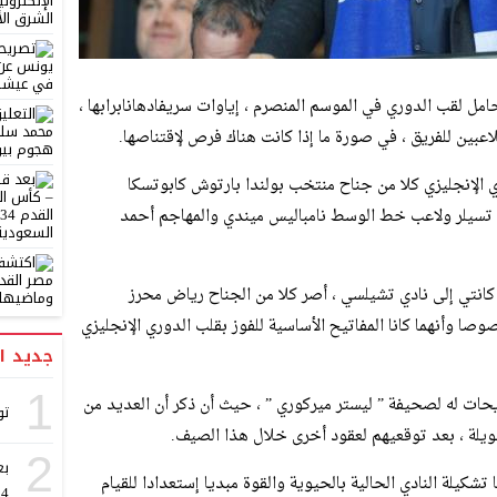
امل لقب الدوري في الموسم المنصرم ، إياوات سريفادهانابرابها ،
لاعبين للفريق ، في صورة ما إذا كانت هناك فرص لإقتناصها.
دي الإنجليزي كلا من جناح منتخب بولندا بارتوش كابوتسكا
 تسيلر ولاعب خط الوسط نامباليس ميندي والمهاجم أحمد
انتي إلى نادي تشيلسي ، أصر كلا من الجناح رياض محرز
صا وأنهما كانا المفاتيح الأساسية للفوز بقلب الدوري الإنجليزي
جديد ا
1
ات له لصحيفة ” ليستر ميركوري ” ، حيث أن ذكر أن العديد من
تو
يلة ، بعد توقعيهم لعقود أخرى خلال هذا الصيف.
2
بع
تشكيلة النادي الحالية بالحيوية والقوة مبديا إستعدادا للقيام
2034