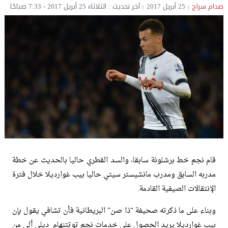
صدام سراج
25 أبريل 2017
آخر تحديث : الثلاثاء 25 أبريل 2017 - 7:33 صباحًا
قام نجم خط برشلونة سابقا، والسد القطري حاليا بالحديث عن خطة
مدربه السابق ومدرب مانشيستر سيتي حاليا بيب غوارديلا خلال فترة
الإنتقالات الصيفية القادمة.
وبناء على ما ذكرته صحيفة “ذا صن” البريطانية فأن تشافي يقول بإن
بيب غوارديلا يريد الحصول على خدمات نجم توتتنهام ديلي ألي من