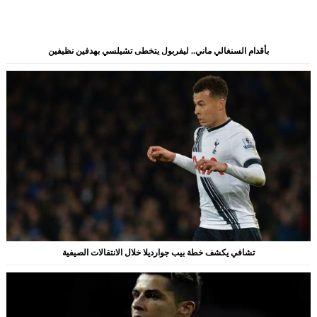
بأقدام السنغالي ماني.. ليفربول يتخطى تشيلسي بهدفين نظيفين
تشافي يكشف خطة بيب جوارديلا خلال الانتقالات الصيفية