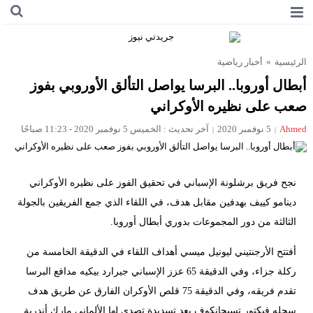
الرئيسية
»
أخبار رياضية
أبطال أوروبا.. البرسا يواصل التألق الأوروبي بفوز
صعب على نظيره الأوكراني
Ahmed
5 نوفمبر 2020
آخر تحديث : الخميس 5 نوفمبر 2020 - 11:23 صباحًا
نجح فريق برشلونة الإسباني في تحقيق الفوز على نظيره الأوكراني
دينامو كييف بهدفين مقابل هدف، في اللقاء الذي جمع الفريقين بالجولة
الثالثة من دور المجموعات بدوري أبطال أوروبا.
أفتتح الأرجنتيني ليونيل ميسي أهداف اللقاء في الدقيقة الخامسة من
ركلة جزاء، وفي الدقيقة 65 عزز الإسباني جيرارد بيكيه مدافع البرسا
تقدم فريقه، وفي الدقيقة 75 قلص الأوكران الفارق عن طريق هدف
سجله فيكتور تسيجانكوف بعد تسديدة تصدى لها الألماني مارك أندرية