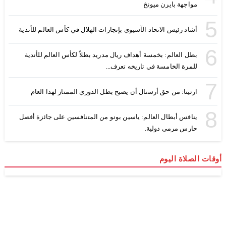
مواجهة بايرن ميونخ
5
أشاد رئيس الاتحاد الآسيوي بإنجازات الهلال في كأس العالم للأندية
6
بطل العالم: بخمسة أهداف ريال مدريد بطلاً لكأس العالم للأندية
للمرة الخامسة في تاريخه تعرف...
7
ارتيتا: من حق أرسنال أن يصبح بطل الدوري الممتاز لهذا العام
8
ينافس أبطال العالم: ياسين بونو من المتنافسين على جائزة أفضل
حارس مرمى دولية.
أوقات الصلاة اليوم