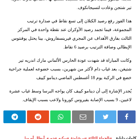
تير شتجن وعادت لتسيجانكوف.
هذا الفوز رفع رصيد الكتلان إلى تسع نقاط في صدارة ترتيب
المجموعة، فيما تجمد رصيد الأوكران عند نقطة واحدة في المركز
الثالث بفارق الأهداف عن المجري فيرينسفاروش، بينا يحتل يوفنتوس
الإيطالي وصافة الترتيب برصيد 6 نقاط.
وكانت المباراة قد شهدت عودة الحارس الألماني مارك اندريه تير
شتيغن، بعد غياب دام لأكثر من شهرين، بسبب خضوعه لعملية جراحية
خضع في الركبة يوم 18 أغسطس الماضي.دينامو كييف
يُجدر الإشارة إلى أن دينامو كييف كان يواجه البرسا وسط غياب عشرة
لاعبين، 9 بسبب الإصابة بفيروس كورونا ولاعب بسبب الإيقاف.
كلمات دليلية
الجولة الثالثة
برشلونة
بيكيه
دوري أبطال أوروبا