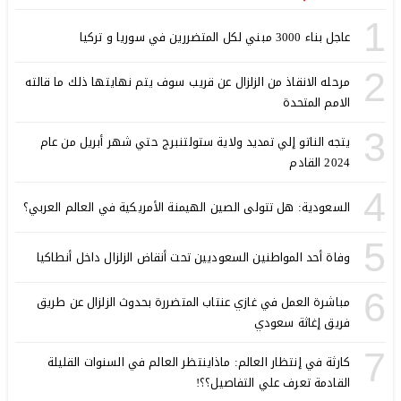
1
عاجل بناء 3000 مبني لكل المتضررين في سوريا و تركيا
2
مرحله الانقاذ من الزلزال عن قريب سوف يتم نهايتها ذلك ما قالته
الامم المتحدة
3
يتجه الناتو إلي تمديد ولاية ستولتنبرج حتي شهر أبريل من عام
2024 القادم
4
السعودية: هل تتولى الصين الهيمنة الأمريكية في العالم العربي؟
5
وفاة أحد المواطنين السعوديين تحت أنقاض الزلزال داخل أنطاكيا
6
مباشرة العمل في غازي عنتاب المتضررة بحدوث الزلزال عن طريق
فريق إغاثة سعودي
7
كارثة في إنتظار العالم: ماذاينتظر العالم في السنوات القليلة
القادمة تعرف علي التفاصيل؟؟!