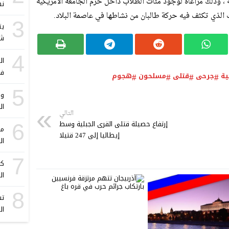
، وذلك مراعاة لوجود مئات الطلاب داخل حرم الجامعة الأمريكية
نه
الذي تكثف فيه حركة طالبان من نشاطها في عاصمة البلاد.
3
يت
شهر
4
ال
في
ية
جرحى
قتلى
مسلحون
هجوم
5
وف
ال
التالي
إرتفاع حصيلة قتلى القرى الجبلية وسط
6
مب
إيطاليا إلى 247 قتيلا
ال
7
كا
ال
8
تس
ال