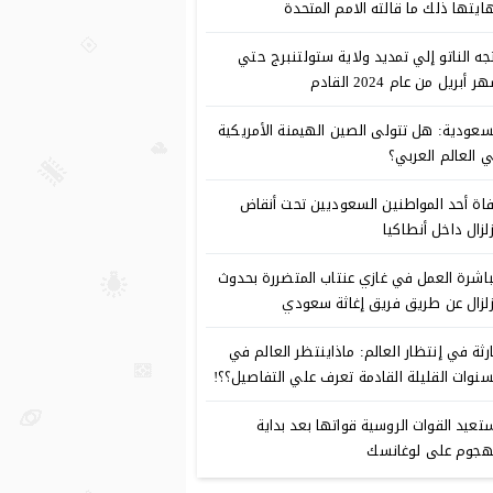
ايتها ذلك ما قالته الامم المتحدة
جه الناتو إلي تمديد ولاية ستولتنبرج حتي
 أبريل من عام 2024 القادم
سعودية: هل تتولى الصين الهيمنة الأمريكية
 العالم العربي؟
اة أحد المواطنين السعوديين تحت أنقاض
زلزال داخل أنطاكيا
اشرة العمل في غازي عنتاب المتضررة بحدوث
زلزال عن طريق فريق إغاثة سعودي
رثة في إنتظار العالم: ماذاينتظر العالم في
سنوات القليلة القادمة تعرف علي التفاصيل؟؟!
تعيد القوات الروسية قواتها بعد بداية
هجوم على لوغانسك