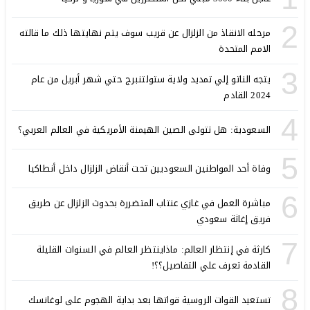
2
مرحله الانقاذ من الزلزال عن قريب سوف يتم نهايتها ذلك ما قالته
الامم المتحدة
3
يتجه الناتو إلي تمديد ولاية ستولتنبرج حتي شهر أبريل من عام
2024 القادم
4
السعودية: هل تتولى الصين الهيمنة الأمريكية في العالم العربي؟
5
وفاة أحد المواطنين السعوديين تحت أنقاض الزلزال داخل أنطاكيا
6
مباشرة العمل في غازي عنتاب المتضررة بحدوث الزلزال عن طريق
فريق إغاثة سعودي
7
كارثة في إنتظار العالم: ماذاينتظر العالم في السنوات القليلة
القادمة تعرف علي التفاصيل؟؟!
8
تستعيد القوات الروسية قواتها بعد بداية الهجوم على لوغانسك