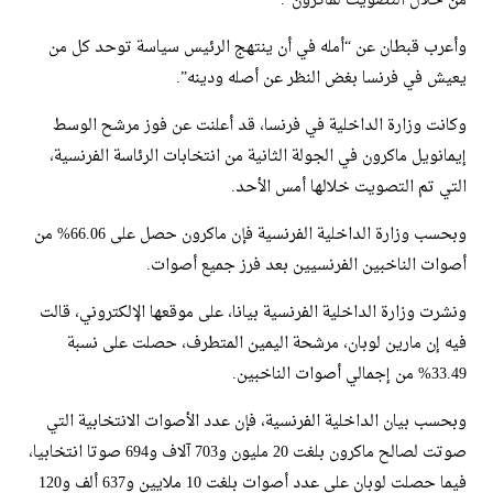
من خلال التصويت لماكرون”.
وأعرب قبطان عن “أمله في أن ينتهج الرئيس سياسة توحد كل من
يعيش في فرنسا بغض النظر عن أصله ودينه”.
وكانت وزارة الداخلية في فرنسا، قد أعلنت عن فوز مرشح الوسط
إيمانويل ماكرون في الجولة الثانية من انتخابات الرئاسة الفرنسية،
التي تم التصويت خلالها أمس الأحد.
وبحسب وزارة الداخلية الفرنسية فإن ماكرون حصل على 66.06% من
أصوات الناخبين الفرنسيين بعد فرز جميع أصوات.
ونشرت وزارة الداخلية الفرنسية بيانا، على موقعها الإلكتروني، قالت
فيه إن مارين لوبان، مرشحة اليمين المتطرف، حصلت على نسبة
33.49% من إجمالي أصوات الناخبين.
وبحسب بيان الداخلية الفرنسية، فإن عدد الأصوات الانتخابية التي
صوتت لصالح ماكرون بلغت 20 مليون و703 آلاف و694 صوتا انتخابيا،
فيما حصلت لوبان على عدد أصوات بلغت 10 ملايين و637 ألف و120