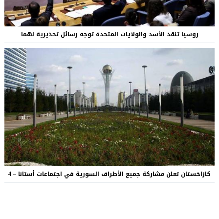
روسيا تنقذ الأسد والولايات المتحدة توجه رسائل تحذيرية لهما
كازاخستان تعلن مشاركة جميع الأطراف السورية في اجتماعات أستانا – 4