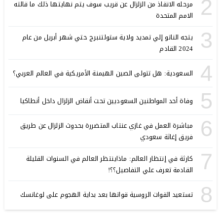
2
مرحله الانقاذ من الزلزال عن قريب سوف يتم نهايتها ذلك ما قالته
الامم المتحدة
3
يتجه الناتو إلي تمديد ولاية ستولتنبرج حتي شهر أبريل من عام
2024 القادم
4
السعودية: هل تتولى الصين الهيمنة الأمريكية في العالم العربي؟
5
وفاة أحد المواطنين السعوديين تحت أنقاض الزلزال داخل أنطاكيا
6
مباشرة العمل في غازي عنتاب المتضررة بحدوث الزلزال عن طريق
فريق إغاثة سعودي
7
كارثة في إنتظار العالم: ماذاينتظر العالم في السنوات القليلة
القادمة تعرف علي التفاصيل؟؟!
8
تستعيد القوات الروسية قواتها بعد بداية الهجوم على لوغانسك