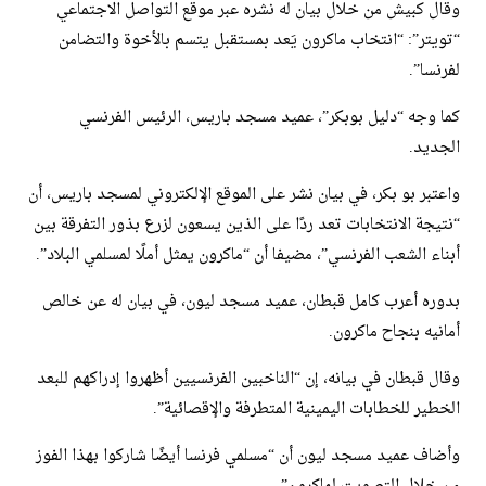
وقال كبيش من خلال بيان له نشره عبر موقع التواصل الاجتماعي
“تويتر”: “انتخاب ماكرون يَعد بمستقبل يتسم بالأخوة والتضامن
لفرنسا”.
كما وجه “دليل بوبكر”، عميد مسجد باريس، الرئيس الفرنسي
الجديد.
واعتبر بو بكر، في بيان نشر على الموقع الإلكتروني لمسجد باريس، أن
“نتيجة الانتخابات تعد ردًا على الذين يسعون لزرع بذور التفرقة بين
أبناء الشعب الفرنسي”، مضيفا أن “ماكرون يمثل أملًا لمسلمي البلاد”.
بدوره أعرب كامل قبطان، عميد مسجد ليون، في بيان له عن خالص
أمانيه بنجاح ماكرون.
وقال قبطان في بيانه، إن “الناخبين الفرنسيين أظهروا إدراكهم للبعد
الخطير للخطابات اليمينية المتطرفة والإقصائية”.
وأضاف عميد مسجد ليون أن “مسلمي فرنسا أيضًا شاركوا بهذا الفوز