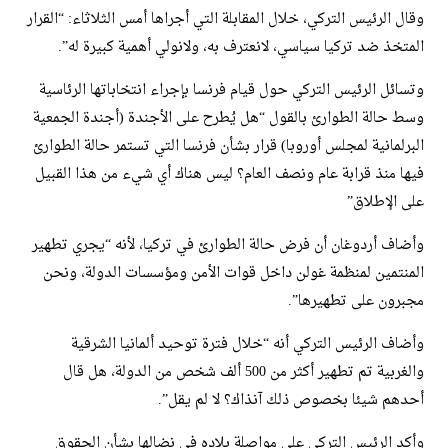
وقال الرئيس التركي، خلال المقابلة التي أجراها أمس الثلاثاء: “القرار
المتخذ ضد تركيا سياسي، لانعترف به، ولانولي أهمية كبيرة له”.
وتسائل الرئيس التركي حول قيام فرنسا بإجراء انتخاباتها الرئاسية
وسط حالة الطوارئ بالقول “هل يُطرح على الأجندة (أجندة الجمعية
البرلمانية لمجلس أوروبا) قرار بشأن فرنسا التي تستمر حالة الطوارئ
فيها منذ قرابة عام ونصف العام؟ ليس هناك أي شيء من هذا القبيل
على الإطلاق”
وأضاف أردوغان أن فرض حالة الطوارئ في تركيا، لأنه “يجري تطهير
المنتمين لمنظمة غولن داخل قوات الأمن ومؤسسات الدولة، ونحن
مجبرون على تطهيرها”.
وأضاف الرئيس التركي أنه “خلال فترة توحيد ألمانيا الشرقية
والغربية تم تطهير أكثر من 500 ألف شخص من الدولة، هل قال
أحدهم شيئا بخصوص ذلك آنذاك؟ لا لم يقل”.
وأكد الرئيس التركي على مواصلة بلاده في نضالها بشأن الحقوق