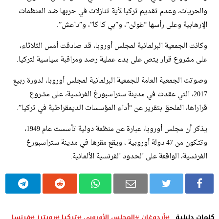
والحريات، وعدم تقديم تركيا لأية تنازلات في حربها ضد المنظمات
الإرهابية وعلى رأسها “غولن”، و”بي كا كا”، و”داعش”.
وكانت الجمعية البرلمانية لمجلس أوروبا، قد صادقت أمس الثلاثاء،
على مشروع قرار يتص على بدء عملية رصد ومراقبة سياسية لتركيا.
وصوتت الجمعية العامة للجمعية البرلمانية لمجلس أوروبا، لدورة ربيع
2017، التي عقدت في مدينة ستراسبورغ الفرنسية، على مشروع
قراراها، الملحق بتقرير عن “أداء المؤسسات الديمقراطية في تركيا”.
يذكر أن مجلس أوروبا، عبارة عن منظمة دولية تأسست عام 1949،
وتتكون من 47 دولة أوروبية ، ويقع مقرها في مدينة ستراسبورغ
الفرنسية، الواقعة على الحدود الفرنسية الألمانية.
كلمات دليلية
أردوغان
المجلس الأوروبي
تركيا
رويترز
فرنسا