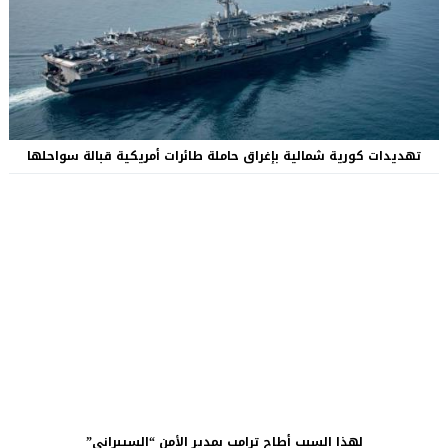
تهديدات كورية شمالية بإغراق حاملة طائرات أمريكية قبالة سواحلها
لهذا السبب أطاح ترامب بمدير الأمن “السيبراني”