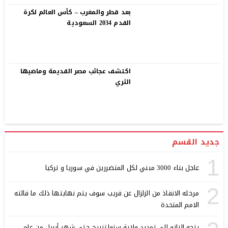
بعد قطر والمغرب – كأس العالم لكرة
القدم 2034 السعودية
اكتشف عجائب مصر القديمة وماضيها
الثري
جديد القسم
1
عاجل بناء 3000 مبني لكل المتضررين في سوريا و تركيا
2
مرحله الانقاذ من الزلزال عن قريب سوف يتم نهايتها ذلك ما قالته
الامم المتحدة
يتجه الناتو إلي تمديد ولاية ستولتنبرج حتي شهر أبريل من عام