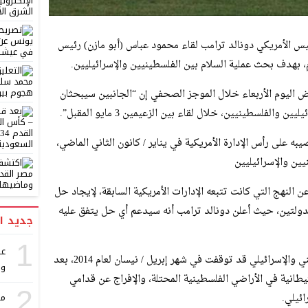
رئيس الأمريكي دونالد ترامب لقاء محمود عباس (أبو مازن) رئيس
م، بهدف بحث عملية السلام بين الفلسطينيين والإسرائيليين.
 اليوم الأربعاء خلال الموجز الصحفي إن “الجانبين سيبحثان
لفلسطينيين، خلال لقاء بين الزعيمين 3 مايو المقبل”.
ه على رأس الإدارة الأمريكية في يناير / كانون الثاني الماضي،
يين والإسرائيليين
النهج التي كانت تتبعه الإدارات الأمريكية السابقة، لإيجاد حل
لدولتين، حيث أعلن دونالد ترامب أنه سيدعم أي حل يتفق عليه
جديد ا
1
وكانت مفاوضات السلام بين الجانبين الفلسطيني والإسرائيلي قد توقفت في شهر إبريل / نيسان لعام 2014، بعد
و 
طانية في الأراضي الفلسطينية المحتلة، والإفراج عن قدامي
2
مر
ئيلي.