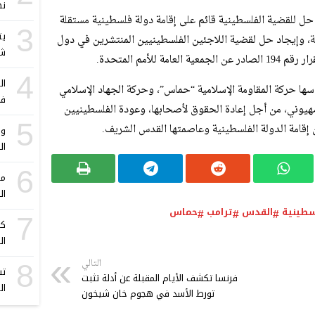
نه
حل للقضية الفلسطينية قائم على إقامة دولة فلسطينية مستقلة
3
يت
القدس الشرقية، وإيجاد حل لقضية اللاجئين الفلسطينيين المنتشرين في دول
شهر
للأمم المتحدة.
4
ال
أسها حركة المقاومة الإسلامية “حماس”، وحركة الجهاد الإسلامي
في
صهيوني، من أجل إعادة الحقوق لأصحابها، وعودة الفلسطينيين
5
ن إقامة الدولة الفلسطينية وعاصمتها القدس الشريف.
وف
ال
6
مب
ال
سطينية
القدس
ترامب
حماس
7
كا
ال
التالي
8
تس
فرنسا تكشف الأيام المقبلة عن أدلة تثبت
ال
تورط الأسد في هجوم خان شيخون