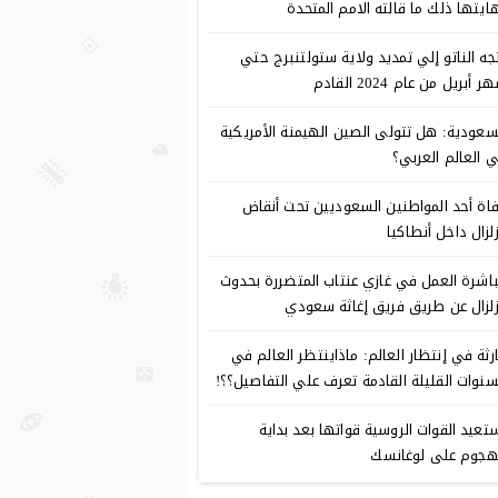
ايتها ذلك ما قالته الامم المتحدة
جه الناتو إلي تمديد ولاية ستولتنبرج حتي
 أبريل من عام 2024 القادم
سعودية: هل تتولى الصين الهيمنة الأمريكية
 العالم العربي؟
اة أحد المواطنين السعوديين تحت أنقاض
زلزال داخل أنطاكيا
اشرة العمل في غازي عنتاب المتضررة بحدوث
زلزال عن طريق فريق إغاثة سعودي
رثة في إنتظار العالم: ماذاينتظر العالم في
سنوات القليلة القادمة تعرف علي التفاصيل؟؟!
تعيد القوات الروسية قواتها بعد بداية
هجوم على لوغانسك