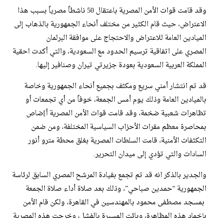
وقد قامت قوات الأمن المصرية باعتقال 50 ناشطاً مصرياً بسبب هذا
الاعتراض، حيث قام الكثير من مختلف أنحاء الجمهورية بالذهاب إلى
الميادين العامة للاعتراض والاحتجاج على موافقة البرلمان
المصري على اتفاقية ترسيم الحدود مع السعودية، والتي أكدت احقية
المملكة العربية السعودية بعودة جزيرتي تيران وصنافير إليها.
قد تم انتشار أمني سريع ومكثف بجميع أنحاء الجمهورية وخاصة
بالميادين العامة وذلك يوم أمس الجمعة، خوفاً من أي تجمعات أو
تظاهرات شعبية ضخمة، وقد قامت قوات الأمن المصرية أ]ضاص
بمحاصرة معظم مقرات الأحزاب السياسية المختلفة، ومن ضمن
التكثفات الأمنية، قامت السلطات المصرية بغلق محطة مترو أنور
السادات والتي تؤدي إلى ميدان التحرير.
والجدير بالذكر انه قد تم تجمع بقيادة المرشح المصري السابق لرئاسة
الجمهورية “حمدين صباحي”، وذلك بعد صلاة أداء صلاة الجمعة
بمسجد مصطفى محمود بالمهندسين في القاهرة، ولكن قام الأمن
بإخماد هذه المظاهرة، وبائت المسيرة بالفشل، وخرجت هذه المصرية