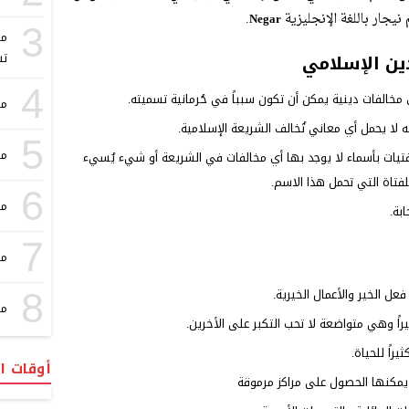
نيجار باللغة الإنجليزية
.
Negar
3
مع
تس
ين الإسلامي
4
 مخالفات دينية يمكن أن تكون سبباً في حُرمانية تسميته.
مع
 لا يحمل أي معاني تُخالف الشريعة الإسلامية.
5
مع
تيات بأسماء لا يوجد بها أي مخالفات في الشريعة أو شيء يُسيء
فتاة التي تحمل هذا الاسم.
6
مع
بة.
7
مع
فعل الخير والأعمال الخيرية.
8
مع
يراً وهي متواضعة لا تحب التكبر على الأخرين.
راً للحياة.
أوقات ا
يمكنها الحصول على مراكز مرموقة