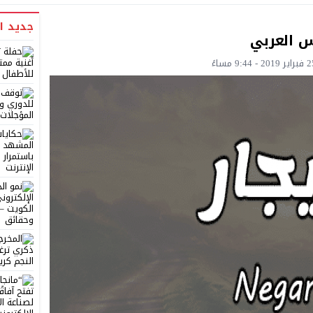
جديد ا
س العربي