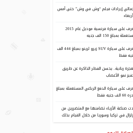
مالي إيرادات فيلم “وش في وش” حتى أمس
أربعاء
تعرف على سيارة فرنسية موديل عام 2015
عملة بمبلغ 150 الف جنيه
تعرف على سيارة SUV زيرو لرينو بمبلغ 444 الف
يه فقط
جزة ربانية.. يحسن الفطر الذاكرة عن طريق
فيز نمو الأعصاب
رف على سيارة الدفع الرباعي المستعملة بمبلغ
6 الف جنيه فقط
دت صناعة الأزياء تضامنها مع المتضررين من
زلزال في تركيا وسوريا من خلال القيام بذلك