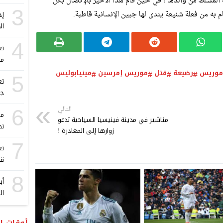
المسلط من والدها ، في حين قام هذا الأخير بالإتصال بكل
3
 به من فعلة شنيعة يندى لها جبين الإنسانية قاطبة.
إج
ال
4
مست
موريس
رضيعة
قتل
موريس إمرسين
مينيابوليس
5
جن
التالي
6
مع
مناشير في مدينة فينيسيا السياحية تدعو
تح
زوارها إلى المغادرة !
7
تع
قدره 0
8
أب
ال