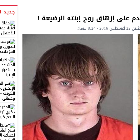
جديد ا
دم على إزهاق روح إبنته الرضيعة !
 - 8:24 مساءً