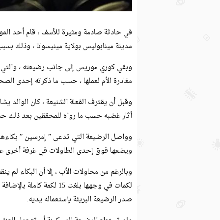
في حادثة صادمة ومثيرة للأسف ، قام أحد الموا
مدينة مينابوليس بولاية مينيسوتا ، وذلك بسب
وبقي كوري موريس إلى جانب رضيعته ، والتي تب
مغادرة الأم لعملها ، حسب ما ذكرته إحدى الصح
وقبل أن يقترف الفعلة الشنيعة ، كان الوالد ي
أثار غضبه حسب ما رواه للمحققين بعد ذلك ح
وواصل الرضيعة التي تدعى ” إمرسين ” بكاءها ،
ويضعها فوق إحدى الطاولات في غرفة أخرى على
وبالرغم من محاولات الأب ، إلا أن البكاء لم ي
لكمات في وجهها بلغت 15 ل
صدر الرضيعة البريئة بإستعماله يديه.