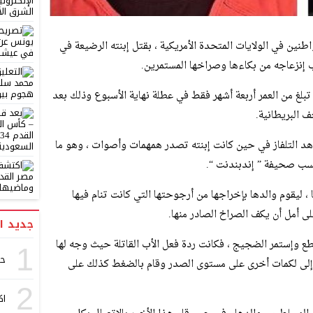
طنين في الولايات المتحدة الأمريكية ، بقتل إبنته الرضيعة في
ب إنزعاجه من بكاءها وصراخها المستمرين.
لغ من العمر أربعة أشهر فقط في عطلة نهاية الأسبوع وذلك بعد
ف البريطانية.
شاهد التلفاز في حين كانت إبنته تصدر همهمات وأصوات ، وهو ما
سب صحيفة ” إندبندنت “.
 ليقوم والدها بإخراجها من أرجوحتها التي كانت تنام فيها
 أمل أن يكف الصراخ الصادر منها.
جديد ا
نقطع وإستمر الضجيج ، فكانت ردة فعل الأب القاتلة حيث وجه لها
1
حف
كمة كاملة بالإضافة إلى لكمات أخرى على مستوى الصدر وقام بالضغط كذلك على
2
اك