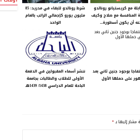
أوقات ا
لة مع كريستيانو رونالدو
شرط رونالدو للبقاء في مدريد: 85
 المنافسة مع صلاح وكيف
مليون يورو كإجمالي الراتب بالعام
ه أن يكون أسطورة...
الواحد
اجا بوجود جنين ثاني بعد
ننشر أسماء المقبولين في الدفعة
ر على حملها الأول
الأولى للطلاب والطالبات بجامعة
الباحة للعام الدراسي 1438/ 1439هـ
ة مشار إليها بـ
*