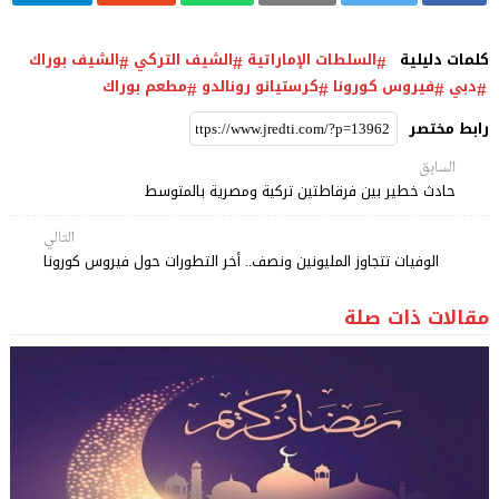
كلمات دليلية
السلطات الإماراتية
الشيف التركي
الشيف بوراك
دبي
فيروس كورونا
كرستيانو رونالدو
مطعم بوراك
رابط مختصر
السابق
حادث خطير بين فرقاطتين تركية ومصرية بالمتوسط
التالي
الوفيات تتجاوز المليونين ونصف.. أخر التطورات حول فيروس كورونا
مقالات ذات صلة