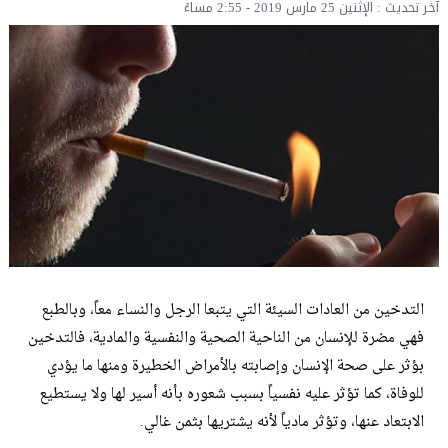
آخر تحديث : الإثنين 25 مارس 2019 - 2:55 مساءً
التدخين من العادات السيئة التي يتبعا الرجل والنساء معاً، وبالطبع
فهي مضرة للإنسان من الناحية الصحية والنفسية والمادية، فالتدخين
بؤثر على صحة الإنسان وإصابته بالأمراض الخطيرة ومنها ما يؤدي
للوفاة، كما تؤثر عليه نفسياً بسبب شعوره بأنه أسير لها ولا يستطيع
الابتعاد عنها، وتؤثر مادياً لأنه يشتريها بثمن غالي.