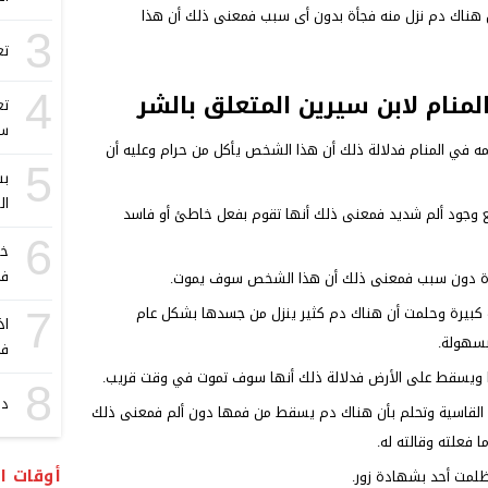
هناك دم نزل منه فجأة بدون أى سبب فمعنى ذلك أن هذا
3
تع
منام لابن سيرين المتعلق بالشر
4
تع
سي
في المنام فدلالة ذلك أن هذا الشخص يأكل من حرام وعليه أن
5
بش
ال
 مع وجود ألم شديد فمعنى ذلك أنها تقوم بفعل خاطئ أو فاسد
6
خب
في
دة دون سبب فمعنى ذلك أن هذا الشخص سوف يموت.
ة كبيرة وحلمت أن هناك دم كثير ينزل من جسدها بشكل عام
7
اذ
بسهولة.
في
ها ويسقط على الأرض فدلالة ذلك أنها سوف تموت في وقت قريب.
8
دل
ها القاسية وتحلم بأن هناك دم يسقط من فمها دون ألم فمعنى ذلك
فعلته وقالته له.
أوقات ا
لمت أحد بشهادة زور.