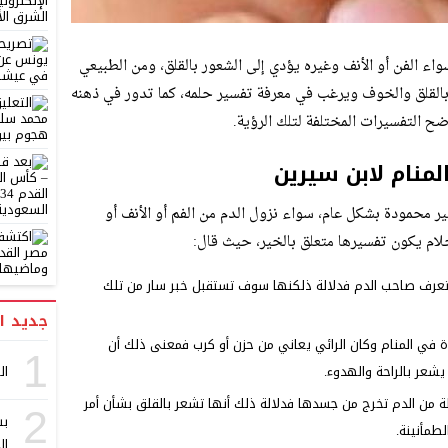
اء الفن أو الأنف وغيره يؤدي إلى الشعور بالقلق، ومن الطبيعي
 بالقلق والخوف ويرغب في معرفة تفسير حلمه، كما تدور في ذهنه
ضح التفسيرات المختلفة لتلك الرؤية.
لمنام لابن سيرين
غير محمودة بشكل عام، سواء نزول الدم من الفم أو الأنف أو
ام يكون تفسيرها متعلق بالخير، حيث قال:
 وتعرف صاحب الدم فدلالة ذلكنها سوف تستقبل خبر سار من تلك
جديد ا
في المنام وكان الرائي يعاني من حزن أو كرب فمعنى ذلك أن
1
ر بالراحة والهدوء.
ال
لة من الدم تخرج من جسدها فدلالة ذلك أنها تشعر بالقلق بشأن أمر
2
بش
طمأنينة.
ال