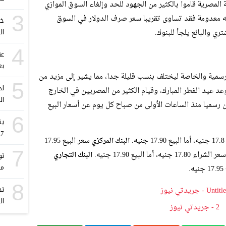
 المصرية قاموا بالكثير من الجهود للحد وإلغاء السوق الموازي
3
 معدومة فقد تساوى تقريبا سعر صرف الدولار في السوق
العر
ي والبائع يلجأ للبنوك.
4
عق
بغ
رسمية والخاصة ليختلف بنسب قليلة جدا، مما يشير إلى مزيد من
5
لد
وعد عيد الفطر المبارك، وقيام الكثير من المصريين في الخارج
ال
ن رسميا منذ الساعات الأولى من صباح كل يوم عن أسعار البيع
6
ين
8.7% فهو الأعلى م
سعر البيع 17.95
البنك المركزي
7
سعر الشراء 17.80 جنيه، أما البيع 17.90 جنيه.
البنك التجاري
مت
8
ال