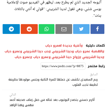
ألبومه الجديد الذي لم يطرح بعد، ليظهر في الفيديو صوت الإعلامية
بوسي شلبي، وهي تقول لدينا الشربيني: “قولي له أنتي بالثلاث
بنات”.
كلمات دليلية
أغنية جديدة لعمرو دياب
الهضبة عمرو دياب ودينا الشربيني
حب دينا الشربيني وعمرو دياب
دينا الشربيني
زواج دينا الشربيني وعمرو دياب
عمرو دياب
رابط مختصر
السابق
ريم السعيدي تكشف عن حملها للمرة الثانية وجنس مولودها بطريقة
لطيفة تذيب القلوب
التالي
أكرم حسني يتصدر اليوتيوب بعد غنائه في حفل زفاف صديقه أحمد
فهمي وهنا الزاهد