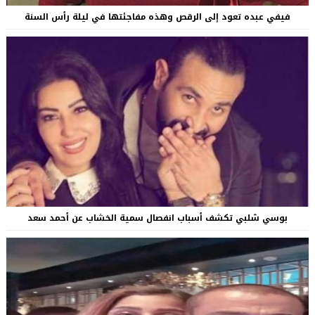
فيفي عبده تعود إلى الرقص وهذه مفاجئتها في ليلة رأس السنة
بوسي شلبي تكشف أسباب انفصال سمية الخشاب عن أحمد سعد