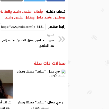
كلمات دليلية
أغاني سلمى رشيد
الفنانة
سلمى رشيد حامل
طفل سلمى رشيد
رابط مختصر
السابق
عمرو مصطفى يعتزل التلحين ويتجه إلى
هذا الطريق
مقالات ذات صلة
رامي جمال: “سقف” حظها وحش
شاهد أح
بسبب كورونا
مع ابنت