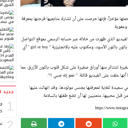
ملها مؤخراً، فإنها حرصت على أن تشارك متابعيها فرحتها بمعرفة
وعفوية.
الفيديو الذي ظهرت من خلاله عبر حسابه الرسمي بموقع التواصل
الاجتماعي على الإنستجرام، وهي تحمل بيديها بالون باللون الأسود، ومكتوب عليه بالانجليزية ” girl or boy ” أي
يرة لتتناثر منها أوراق صغيرة على شكل قلوب باللون الأزرق، مما
نها علقت على الفيديو قائلة: ” نعم إنه صبي !!”.
ي سعيدة للغاية لمعرفتها بجنس مولودها، وقد انهالت عليها
جديد ا
من قبل محبيها، متمنيين لها أن تضع طفلها بالسلامة.
1
ال
https://www.insta
كر
2
تص