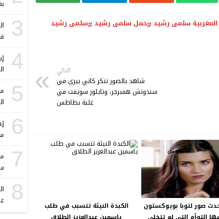
بف
3
 المغربية سلمى رشيد
حمل سلمى رشيد
سلمى رشيد
ال
فؤ
4
ال
التالي
شاهد بالصور تنكر كاتي بيري في
5
مو
سندوتش همبرجر، وتايلور سويفت في
ال
علبة بطاطس
6
إج
مح
7
مه
سن
8
ال
عص
دث صور لتوبا بويوكستون
الكبدة النيئة تتسبب في طلب
يها التوأم التي لم تتخلى
ياسمين عبدالعزيز الطلاق