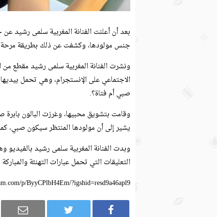
بعد أن أعلنت الفنانة المغربية سلمى رشيد عن ح
جنس مولودها، وكشفت عن ذلك بطريقة مرحة 
ونشرت الفنانة المغربية سلمى رشيد مقطع من 
صبي أم فتاة؟.
وقامت بتشويق محبيها، وغرزت البالون بابرة صغ
يشير إلى أن مولودها المنتظر سيكون صبي، كما أ
وبدت الفنانة المغربية سلمى رشيد بالفيديو وه
التعليقات التي تحمل عبارات التهنئة والمباركة 
gram.com/p/ByyCPlbH4Em/?igshid=resd9a46apl9