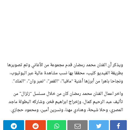
ويذكر أن الفنان محمد رمضان قدم مجموعة من الأغاني وتم تصويرها
بطريقة الفيديو كليب، محققا بها نسب مشاهدة عالية عبر اليوتيوب،
ونجاحا باهرا من أبرزها أغنية “مافيا”، “القمر”، “نمبر وان”، “الملك”.
واخر اعمال الفنان محمد رمضان كان من خلال مسلسل “زلزال” من
تأليف عبد الرحيم كمال، وإخراج ابراهيم فخر، وشاركه البطولة ماجد
المصري، وحلا شيحة، وهنادي مهنا، ونسرين أمين، ومحمود حجازي.