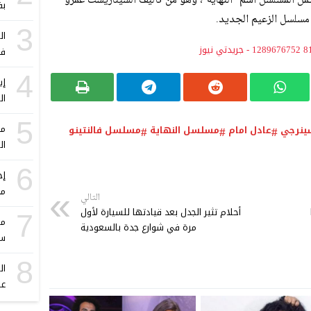
مل المسلسل اسم “النهاية”، وهو من تأليف السيناريست عمرو
بف
لسل الزعيم الجديد.
3
ال
فؤ
4
ال
5
مو
ينرجي
عادل امام
مسلسل النهاية
مسلسل فالنتينو
ال
6
إج
مح
التالي
أحلام تثير الجدل بعد قيادتها للسيارة لأول
7
مه
مرة في شوارع جدة بالسعودية
سن
8
ال
عص