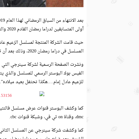
أولى المتسابقين لدراما رمضان القادم 2020 والتي من أبرزهم الزعيم عادل امام والفنان يوسف الشريف.
حيث قامت الشركة المنتجة لمسلسل الزعيم عادل
المسلسل في دراما رمضان 2020، وذلك بعد أن تم تأجيله من هذا العام بسبب عدة مشاكل إنتاجية.
ونشرت الصفحة الرسمية لشركة سينرجي التي تت
الفيس بوك البوستر الرسمي للمسلسل والذي يترأ
للزعيم عادل إمام….هكذا نحتفل بعيد ميلاده”.
كما وكشف البوستر قنوات عرض مسلسل فالنتينو 
dmc، وقناة on تي في، وشبكة قنوات cbc.