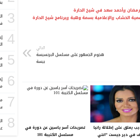
بف
رمضان
أحمد سعد في شيخ الحارة
3
ال
مية الخشاب
الإعلامية بسمة وهبة
برنامج شيخ الحارة
فؤ
4
ال
التالي
هجوم الجمهور على مسلسل البرنسيسة
5
مو
بيسة
ال
6
إج
مح
7
مه
سن
8
ال
يب يعلق على إطلالة رانيا
تصريحات آسر ياسين عن دورة في
عص
 في دير جيست “انتي
مسلسل الكتيبة 101