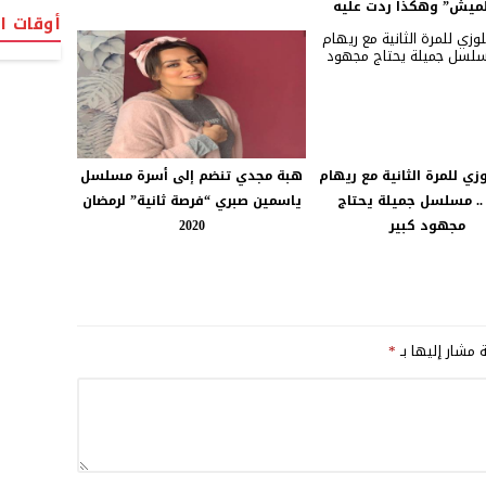
لميش” وهكذا ردت عليه
أوقات ا
وزي للمرة الثانية مع ريهام
هبة مجدي تنضم إلى أسرة مسلسل
.. مسلسل جميلة يحتاج
ياسمين صبري “فرصة ثانية” لرمضان
مجهود كبير
2020
ة مشار إليها بـ
*