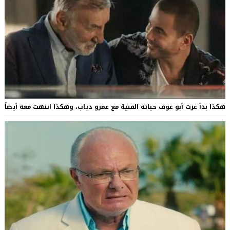
هكذا بدأ عزت أبو عوف حياته الفنية مع عمرو دياب، وهكذا انتهت معه أيضاً