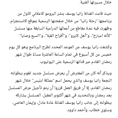
خلال مسيرتها الفنية.
حيث قامت الفنانة رانيا يوسف بنشر البرومو الاعلاني الاول من
برنامجها “رحلة رانيا” من خلال صفحتها الرسمية بموقع الانستجرام،
وظهرت فيه عدة مقاطع من أعمالها الدرامية السابقة منها مسلسل
“كأنه امبارح”، و”أهل كايرو”، و”أفراح القبة”، و”السبع وصايا”.
وكشفت رانيا يوسف عن الموعد المحدد لطرح البرنامج وهو كل يوم
خميس من كل أسبوع في تمام الساعة العاشرة مساءً طوال شهر
رمضان القادم عبر قناتها الرسمية على اليوتيوب.
ويذكر أنه كان من المفترض أن يعرض مسلسل جديد تقوم ببطولته
النجمة رانيا يوسف والذي يحمل اسم “مملكة ابليس” خلال شهر
رمضان القادم، إلا أن فريق العمل قرروا أن يتم تأجيل عرض المسلسل
بعد رمضان وبالتحديد في شهر أكتوبر المقبل، المسلسل يشاركه
ببطولته إلى جانب رانيا يوسف الفنانة غادة عادل، وإيمان العاصي،
وسلوى خطاب، وأحمد داوود.