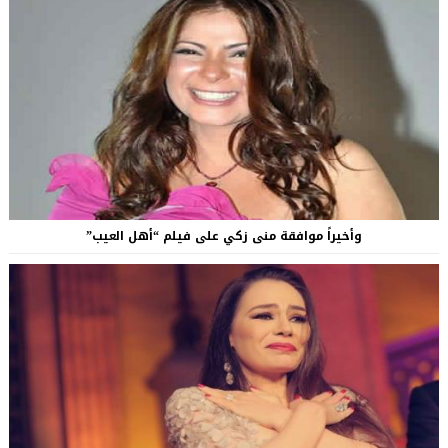
وأخيراً موافقة منى زكي على فيلم “أهل العيب”