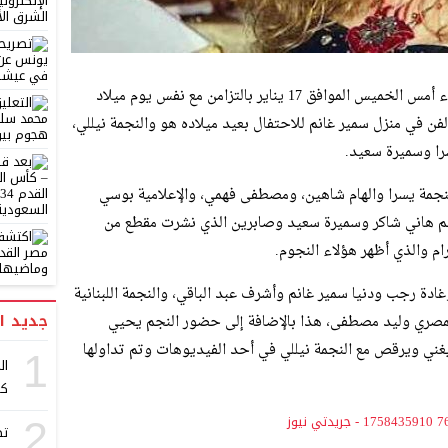
احتفلت النجمة الكبيرة نيللي بعيد ميلادها مساء أمس الخميس الموافق 17 يناير بالتزامن مع نفس يوم ميلاد
فن في منزل سمير غانم للاحتفال بعيد ميلاده هو والنجمة نيللي،
را وسميرة سعيد.
لنجمة يسرا والهام شاهين، ومصطفى فهمي، والإعلامية بوسي
م هاني شاكر وسميرة سعيد وصابرين الذي نشرت مقطع من
م والذي أظهر هؤلاء النجوم.
ادة رجب ودنيا سمير غانم وأشرف عبد الباقي، والنجمة اللبنانية
جديد ا
لمصري وليد مصطفى، هذا بالإضافة إلى حضور النجم يحيي
غني ويرقص مع النجمة نيللي في أحد الفيديوهات وتم تداولها
1
ال
كر
2
تص