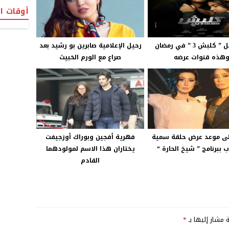
أوقات ا
مسلسل ” كلبش 3 ” في رمضان
رحيل الإعلامية صابرين بو رشيد بعد
هذه قنوات عرضه
صراع مع الورم الخبيث
ى موعد عرض حلقة سمية
فهرية أفجين وبوراك أوزجيفت
 ببرنامج ” شيخ الحارة “
يختاران هذا الاسم لمولودهما
القادم
ة مشار إليها بـ
*