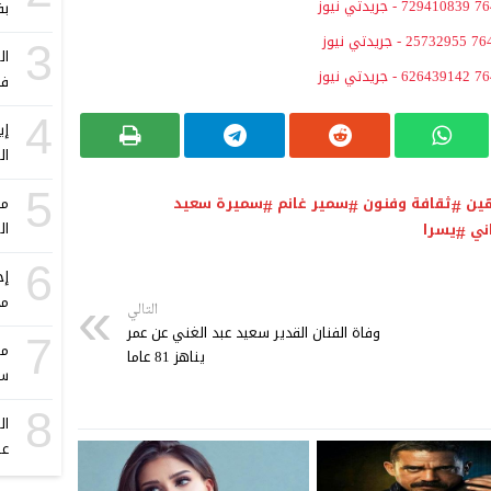
بف
3
ال
فؤ
4
ال
5
ين
ثقافة وفنون
سمير غانم
سميرة سعيد
مو
ال
ني
يسرا
6
إج
مح
التالي
وفاة الفنان القدير سعيد عبد الغني عن عمر
7
مه
يناهز 81 عاما
سن
8
ال
عص