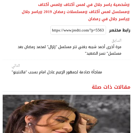
شخصية ياسر جلال في لمس أكتاف
لمس أكتاف
مسلسل لمس أكتاف
مسلسلات رمضان 2019
ياسر جلال
ياسر جلال في رمضان
رابط مختصر
السابق
مرة أخرى أحمد شيبه يغني تتر مسلسل "زلزال" لمحمد رمضان بعد
مسلسل" نسر الصعيد"
التالي
مفاجأة صادمة لجمهور الزعيم عادل امام بسبب "فالنتينو"
مقالات ذات صلة