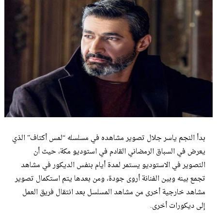
بدأ النجم ياسر جلال تصوير مشاهده في مسلسله “لمس أكتاف” الذي
يعرض في السباق الرمضاني القادم في استوديو مكة، حيث أن
التصوير في الاستوديو يستمر لمدة أيام بنفس الديكور في مشاهد
تجمع بينه وبين الفنانة أروى جودة، ومن بعدها يتم استكمال تصوير
مشاهد خارجية أخرى من مشاهد المسلسل بعد انتقال فريق العمل
إلى ديكورات أخرى.