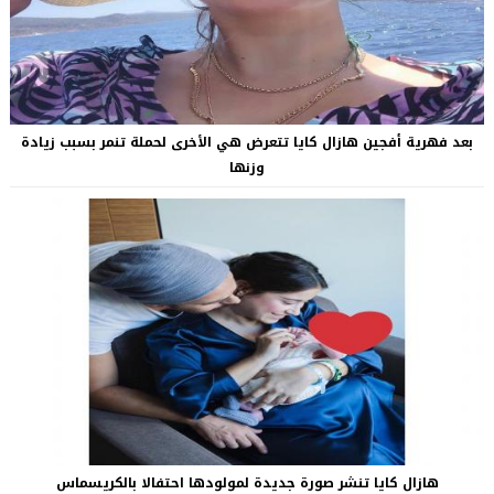
بعد فهرية أفجين هازال كايا تتعرض هي الأخرى لحملة تنمر بسبب زيادة
وزنها
هازال كايا تنشر صورة جديدة لمولودها احتفالا بالكريسماس