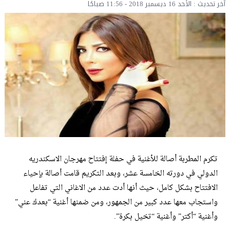
آخر تحديث : الأحد 16 ديسمبر 2018 - 11:56 صباحًا
تكرم المطربة أصالة للأغنية في حفلة إفتتاح مهرجان الاسكندريه
الدولي في دورته الخامسة عشر، وبعد التكريم قامت أصالة بإحياء
الافتتاح بشكل كامل، حيث أنها أدت عدد من الاغاني التي تفاعل
واستجاب معها عدد كبير من الجمهور، ومن ضمنها أغنية “بعدك عني”
وأغنية “أكتر” وأغنية “تخيل بكرة”.