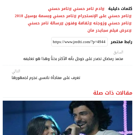
كلمات دليلية
ادم تامر حسني
تامر حسني
تامر حسني على الإنستجرام
تامر حسني وبسمة بوسيل 2018
تامر حسني وزوجته
ثقافة وفنون
رسالة تامر حسني
عرض فيلم سبايدر مان
رابط مختصر
السابق
محمد رمضان تصدر على جوجل بأنه الأكثر بحثاً وهذا هو تعليقه
التالي
تعرف على مفاجأة نانسي عجرم لجمهورها
مقالات ذات صلة