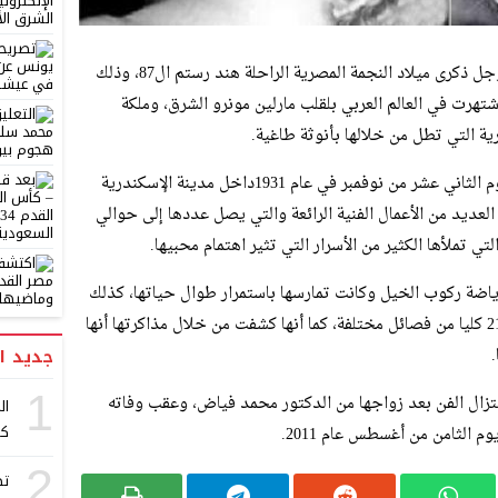
في مساء أمس الاثنين احتفل محرك البحث جوجل ذكرى ميلاد النجمة المصرية الراحلة هند رستم ال87، وذلك
رت في العالم العربي بلقلب مارلين مونرو الشرق، وملكة
غرية التي تطل من خلالها بأنوثة طاغية.
حيث ولدت النجمة المصرية هند رستم في اليوم الثاني عشر من نوفمبر في عام 1931داخل مدينة الإسكندرية
عديد من الأعمال الفنية الرائعة والتي يصل عددها إلى حوالي
ي تملأها الكثير من الأسرار التي تثير اهتمام محبيها.
ياضة ركوب الخيل وكانت تمارسها باستمرار طوال حياتها، كذلك
كانت تعشق تربية الكلاب وكان لديها ما يقرب 21 كليا من فصائل مختلفة، كما أنها كشفت من خلال مذاكرتها أنها
جديد ا
1
زال الفن بعد زواجها من الدكتور محمد فياض، وعقب وفاته
ال
كر
 الثامن من أغسطس عام 2011.
2
تص