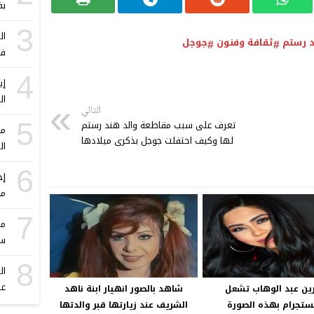
بف
3
ال
د رستم
ثقافة وفنون
جوجل
فؤ
4
ال
التالي
تعرف على سبب مقاطعة والد هند رستم
5
مو
لها وكيف احتفلت جوجل بذكرى ميلادها
ال
6
إج
مح
7
مه
سن
8
ال
عص
ين عبد الوهاب تشعل
شاهد بالصور انهيار ابنة ناهد
نستجرام بهذه الصورة
الشريف عند زيارتها قبر والدتها